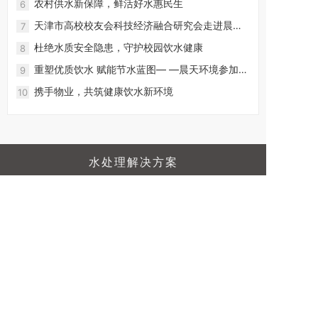
农村供水新保障，鲜活好水惠民生
6
天津市高校校友会科技经济融合研究会走进晨天
7
环境参访交流
杜绝水质安全隐患，守护校园饮水健康
8
重塑优质饮水 赋能节水蓝图— —晨天环境参加第
9
三届中国节水论坛
携手物业，共筑健康饮水新环境
10
水处理解决方案
电子行业
化工行业
食品饮料行业
钢铁行业
医药行业
海水淡化
循环水系统
中水回用系统
直饮水系统
快速导航
公司介绍
水处理设备
工程案例