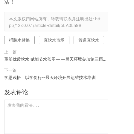
活！
本文版权归网站所有，转载请联系并注明出处:
htt
p://127.0.0.1/article-detail/bLA0Ln9B
桶装水替换
直饮水市场
管道直饮水
上一篇
重塑优质饮水 赋能节水蓝图— —晨天环境参加第三届中
国节水论坛
下一篇
学思践悟，以学促行--晨天环境开展运维技术培训
发表评论