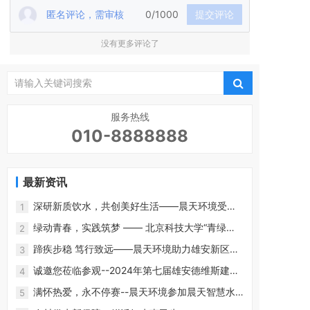
匿名评论，需审核
0/1000
提交评论
没有更多评论了
服务热线
010-8888888
最新资讯
深研新质饮水，共创美好生活——晨天环境受邀
1
参加第九届健康饮水产业高质量发展研讨会
绿动青春，实践筑梦 —— 北京科技大学“青绿希
2
望之京璟绿意”社会调研实践团走进晨天环境
蹄疾步稳 笃行致远——晨天环境助力雄安新区优
3
质饮用水发展
诚邀您莅临参观--2024年第七届雄安德维斯建博
4
会
满怀热爱，永不停赛--晨天环境参加晨天智慧水
5
务2023年度颁奖盛典