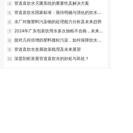
蜕变！
管道直饮水灭菌系统的重要性及解决方案
4
管道直饮水国家标准：亟待明确与强化的饮水安
5
全防线
水厂对微塑料污染物的处理能力分析及未来趋势
6
2024年广东包装饮用水多次抽检不合格，未来饮
7
用水行业如何发展？
面对几何倍增的塑料微粒污染，如何保障饮水安
8
全？
管道直饮水发展政策梳理及未来展望
9
深度剖析发展管道直饮水的好处与坏处？
10
水处理解决方案
电子行业
化工行业
食品饮料行业
钢铁行业
医药行业
海水淡化
循环水系统
中水回用系统
直饮水系统